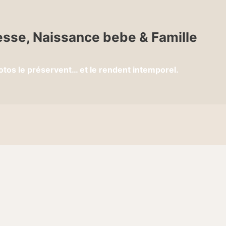
sse, Naissance bebe & Famille
otos le préservent… et le rendent intemporel.