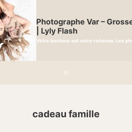
Photographe Var – Grosse
| Lyly Flash
Votre bonheur est votre richesse. Les ph
cadeau famille