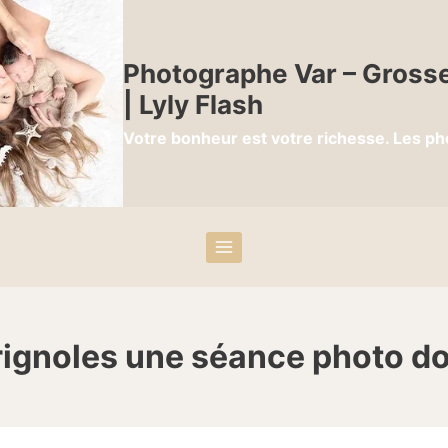
Photographe Var – Grosse
| Lyly Flash
Votre bonheur est votre richesse. Les ph
ignoles une séance photo d