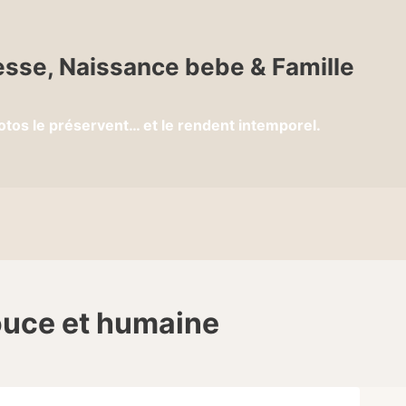
sse, Naissance bebe & Famille
otos le préservent… et le rendent intemporel.
ouce et humaine