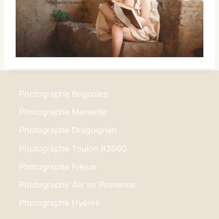
Photographe Brignoles
Photographe Marseille
Photographe Draguignan
Photographe Toulon 83000
Photographe Fréjus
Photographe Aix en Provence
Photographe Hyères