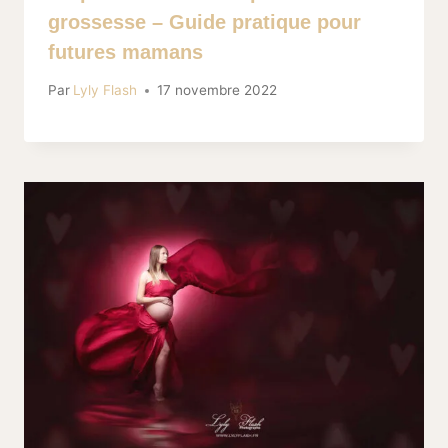
grossesse – Guide pratique pour
futures mamans
Par
Lyly Flash
17 novembre 2022