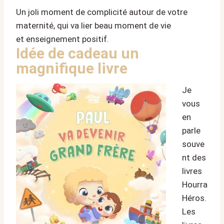
Un joli moment de complicité autour de votre
maternité, qui va lier beau moment de vie
et enseignement positif.
Idée de cadeau un
magnifique livre
Je
vous
en
parle
souve
nt des
livres
Hourra
Héros.
Les