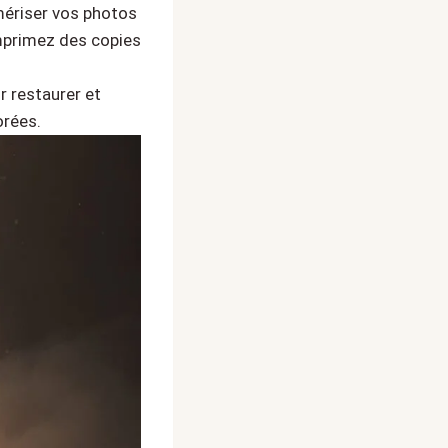
mériser vos photos
imprimez des copies
r restaurer et
orées.