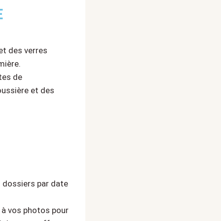
E
et des verres
mière.
tes de
oussière et des
 dossiers par date
 à vos photos pour