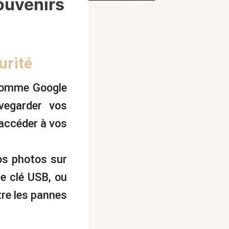
ouvenirs
urité
 comme Google
vegarder vos
’accéder à vos
os photos sur
e clé USB, ou
tre les pannes