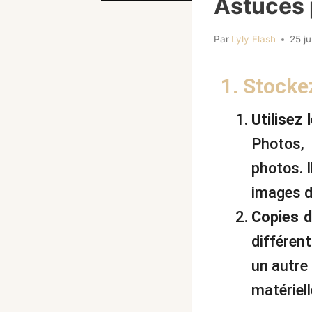
Astuces 
Par
Lyly Flash
25 j
1. Stock
Utilisez 
Photos,
photos. I
images d
Copies d
différen
un autre
matériell