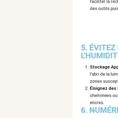
faciliter la r
des outils pui
5. ÉVITEZ
L'HUMIDIT
Stockage App
l’abri de la lu
zones suscept
Éloignez des
cheminées ou 
encres.
6. NUMÉR