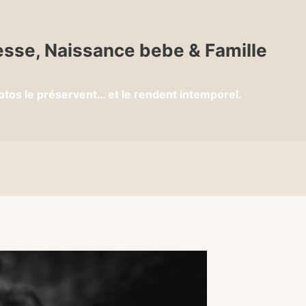
sse, Naissance bebe & Famille
otos le préservent… et le rendent intemporel.