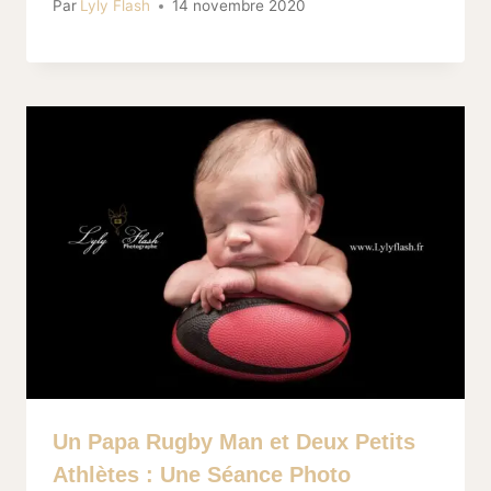
Par
Lyly Flash
14 novembre 2020
Un Papa Rugby Man et Deux Petits
Athlètes : Une Séance Photo