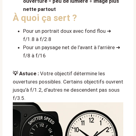
ouverture
=
peu de lumière
+
image plus
nette partout
À quoi ça sert ?
Pour un portrait doux avec fond flou ➜
f/1.8 à f/2.8
Pour un paysage net de l’avant à l’arrière ➜
f/8 à f/16
💡 Astuce :
Votre objectif détermine les
ouvertures possibles. Certains objectifs ouvrent
jusqu’à f/1.2, d’autres ne descendent pas sous
f/3.5.