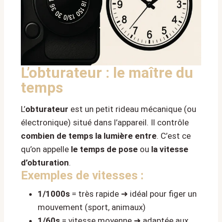
L’obturateur : le maître du
temps
L’
obturateur
est un petit rideau mécanique (ou
électronique) situé dans l’appareil. Il contrôle
combien de temps la lumière entre
. C’est ce
qu’on appelle
le temps de pose
ou
la vitesse
d’obturation
.
Exemples de vitesses :
1/1000s
= très rapide ➜ idéal pour figer un
mouvement (sport, animaux)
1/60s
= vitesse moyenne ➜ adaptée aux