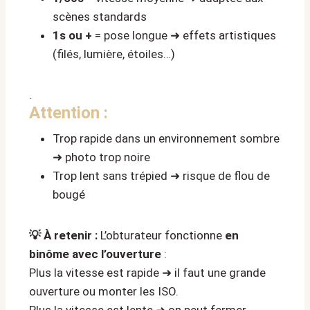
scènes standards
1s ou +
= pose longue ➜ effets artistiques
(filés, lumière, étoiles…)
.
Attention :
Trop rapide dans un environnement sombre
➜ photo trop noire
Trop lent sans trépied ➜ risque de flou de
bougé
💡 À retenir :
L’obturateur fonctionne
en
binôme avec l’ouverture
:
Plus la vitesse est rapide ➜ il faut une grande
ouverture ou monter les ISO.
Plus la vitesse est lente ➜ on peut fermer