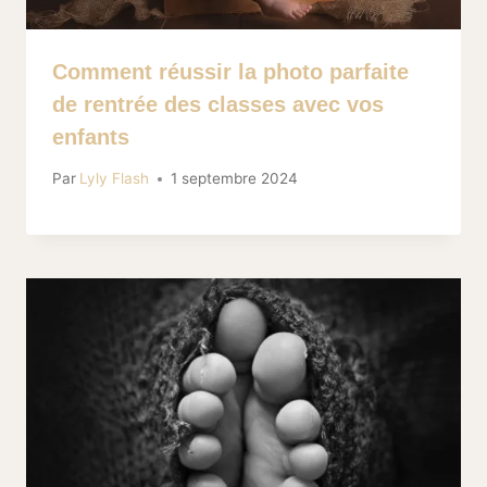
Comment réussir la photo parfaite
de rentrée des classes avec vos
enfants
Par
Lyly Flash
1 septembre 2024