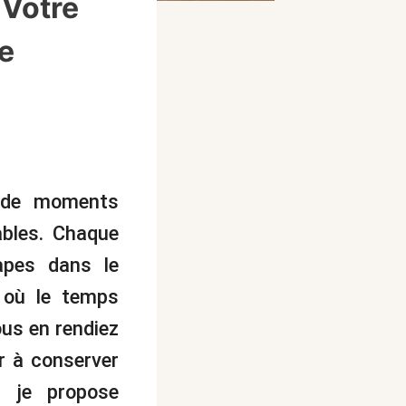
 Votre
e
 de moments
ables. Chaque
apes dans le
e où le temps
ous en rendiez
r à conserver
 je propose