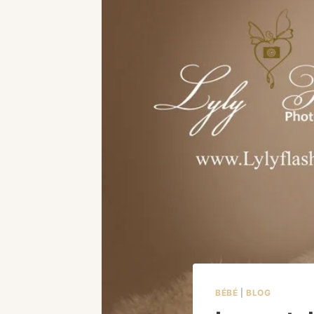
BÉBÉ
|
BLOG