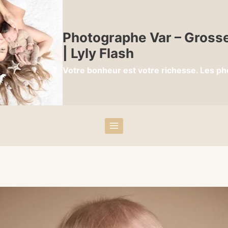
Photographe Var – Grosse
| Lyly Flash
Votre bonheur est votre richesse. Les ph