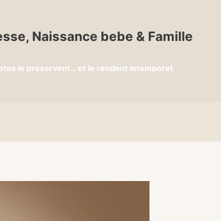
sse, Naissance bebe & Famille
otos le préservent… et le rendent intemporel.