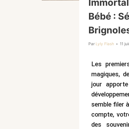
Immortal
Bébé : S
Brignole
Par
Lyly Flash
11 ju
Les premier
magiques, de
jour apport
développemen
semble filer 
compte, votr
des souven