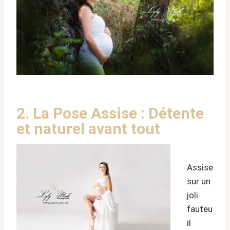
2. La Pose Assise : Détente
et naturel avant tout
Assise
sur un
joli
fauteu
il