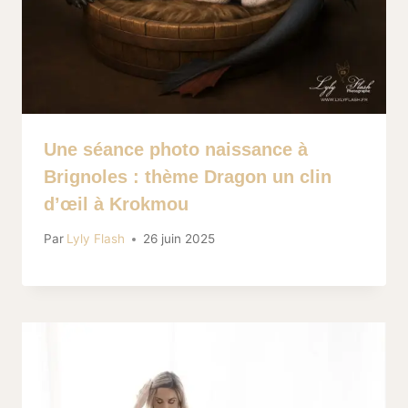
Une séance photo naissance à
Brignoles : thème Dragon un clin
d’œil à Krokmou
Par
Lyly Flash
26 juin 2025