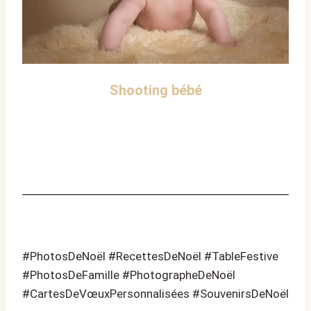
Shooting bébé
#PhotosDeNoël #RecettesDeNoël #TableFestive
#PhotosDeFamille #PhotographeDeNoël
#CartesDeVœuxPersonnalisées #SouvenirsDeNoël