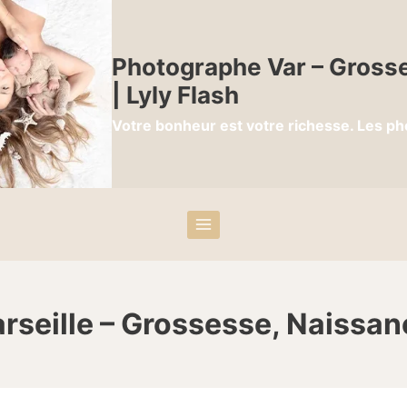
Photographe Var – Grosse
| Lyly Flash
Votre bonheur est votre richesse. Les ph
seille – Grossesse, Naissan