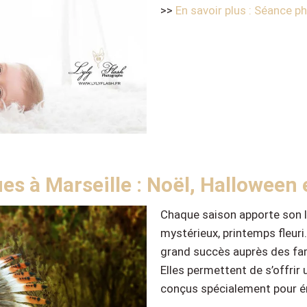
>>
En savoir plus : Séance p
 à Marseille : Noël, Halloween e
Chaque saison apporte son lo
mystérieux, printemps fleur
grand succès auprès des fam
Elles permettent de s’offrir
conçus spécialement pour ém