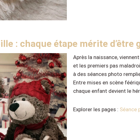
le : chaque étape mérite d’être 
Après la naissance, viennent
et les premiers pas maladro
à des séances photo remplie
Entre mises en scène féériqu
chaque enfant devient le hér
Explorer les pages :
Séance p