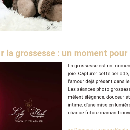
r la grossesse : un moment pour
La grossesse est un moment 
joie. Capturer cette période
l’amour déjà présent dans le
Les séances photo grossesse
mêlent élégance, douceur et 
intime, d’une mise en lumièr
chaque future maman trouve
>> Découvrir la page dédiée