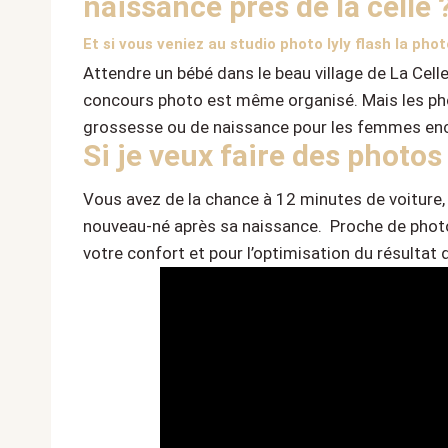
naissance près de la celle 
Et si vous veniez au studio photo lyly flash la pho
Attendre un bébé dans le beau village de La Cell
concours photo est même organisé. Mais les pho
grossesse ou de naissance pour les femmes enc
Si je veux faire des photos
Vous avez de la chance à 12 minutes de voiture,
nouveau-né après sa naissance. Proche de photog
votre confort et pour l’optimisation du résulta