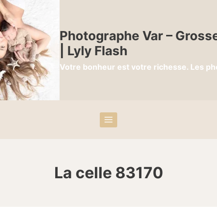
Photographe Var – Grosse
| Lyly Flash
Votre bonheur est votre richesse. Les ph
La celle 83170