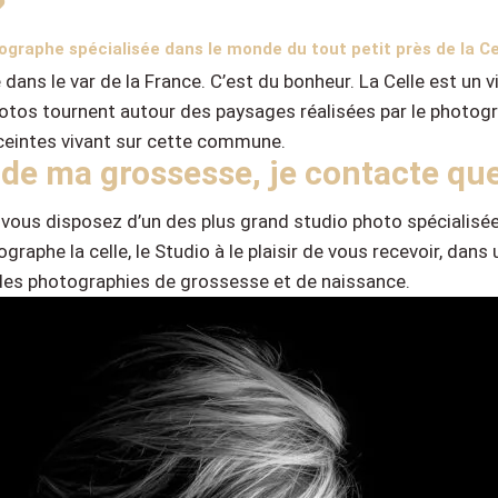
?
tographe spécialisée dans le monde du tout petit près de la Ce
e dans le var de la France. C’est du bonheur. La Celle est un
tos tournent autour des paysages réalisées par le photogra
eintes vivant sur cette commune.
 de ma grossesse, je contacte que
 vous disposez d’un des plus grand studio photo spécialisé
raphe la celle, le Studio à le plaisir de vous recevoir, da
t des photographies de grossesse et de naissance.