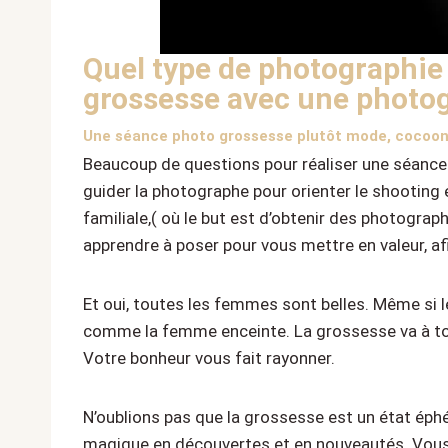
Quel type de photographie 
grossesse avec une photogr
Une séance photo grossesse plutôt mode, cocoon o
Beaucoup de questions pour réaliser une séance 
guider la photographe pour orienter le shooting e
familiale,( où le but est d’obtenir des photogr
apprendre à poser pour vous mettre en valeur, afi
Et oui, toutes les femmes sont belles. Même si l
comme la femme enceinte. La grossesse va à tou
Votre bonheur vous fait rayonner.
N’oublions pas que la grossesse est un état éph
magique en découvertes et en nouveautés. Vous n