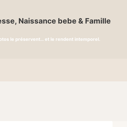
sse, Naissance bebe & Famille
otos le préservent… et le rendent intemporel.