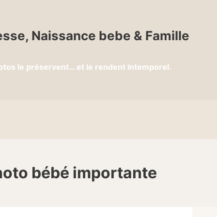
sse, Naissance bebe & Famille
otos le préservent… et le rendent intemporel.
hoto bébé importante