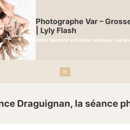
Photographe Var – Grosse
| Lyly Flash
Votre bonheur est votre richesse. Les ph
ce Draguignan, la séance p