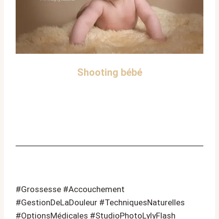
Shooting bébé
#Grossesse #Accouchement
#GestionDeLaDouleur #TechniquesNaturelles
#OptionsMédicales #StudioPhotoLylyFlash